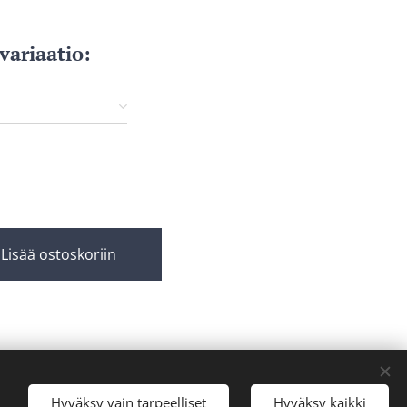
 variaatio:
Lisää ostoskoriin
Hyväksy vain tarpeelliset
Hyväksy kaikki