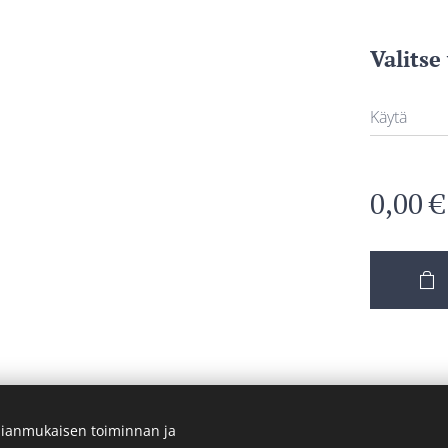
Valitse
Käytä
0,00
€
ianmukaisen toiminnan ja