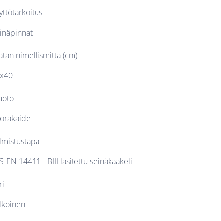
yttötarkoitus
inäpinnat
atan nimellismitta (cm)
x40
uoto
orakaide
lmistustapa
S-EN 14411 - BIII lasitettu seinäkaakeli
ri
lkoinen