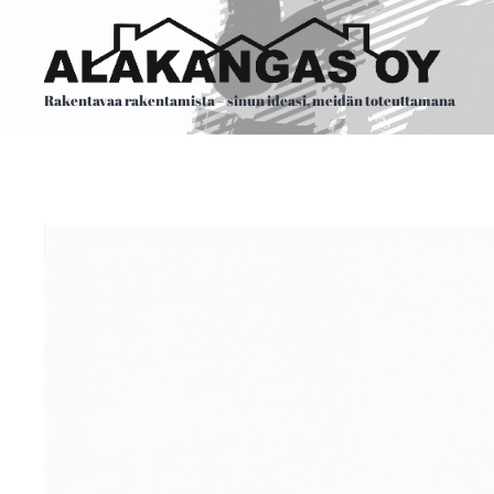
Rakentavaa rakentamista – sinun ideasi, meidän toteuttamana