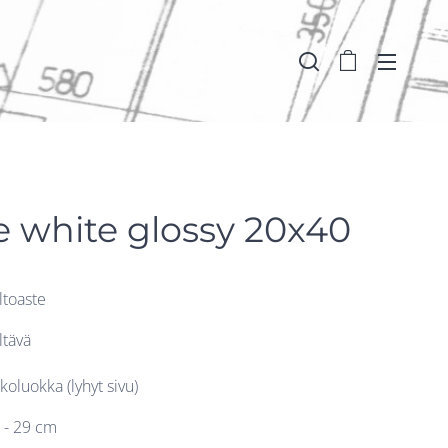
 white glossy 20x40
iltoaste
iltävä
koluokka (lyhyt sivu)
 - 29 cm