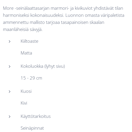
More -seinälaattasarjan marmori- ja kivikuviot yhdistävät tilan
harmoniseksi kokonaisuudeksi. Luonnon omasta väripaletista
ammennettu mallisto tarjoaa tasapainoisen skaalan
maanläheisiä sävyjä.
Kiiltoaste
Matta
Kokoluokka (lyhyt sivu)
15 - 29 cm
Kuosi
Kivi
Käyttötarkoitus
Seinäpinnat