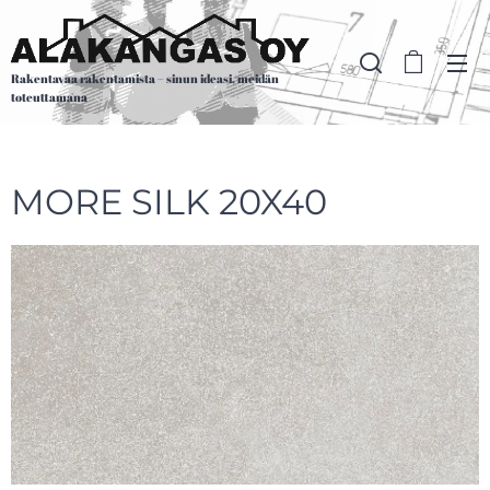
Rakentavaa rakentamista – sinun ideasi, meidän
toteuttamana
MORE SILK 20X40